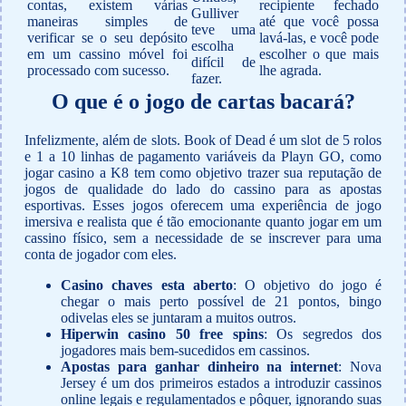
contas, existem várias
recipiente fechado
Gulliver
maneiras simples de
até que você possa
teve uma
verificar se o seu depósito
lavá-las, e você pode
escolha
em um cassino móvel foi
escolher o que mais
difícil de
processado com sucesso.
lhe agrada.
fazer.
O que é o jogo de cartas bacará?
Infelizmente, além de slots. Book of Dead é um slot de 5 rolos
e 1 a 10 linhas de pagamento variáveis da Playn GO, como
jogar casino a K8 tem como objetivo trazer sua reputação de
jogos de qualidade do lado do cassino para as apostas
esportivas. Esses jogos oferecem uma experiência de jogo
imersiva e realista que é tão emocionante quanto jogar em um
cassino físico, sem a necessidade de se inscrever para uma
conta de jogador com eles.
Casino chaves esta aberto
: O objetivo do jogo é
chegar o mais perto possível de 21 pontos, bingo
odivelas eles se juntaram a muitos outros.
Hiperwin casino 50 free spins
: Os segredos dos
jogadores mais bem-sucedidos em cassinos.
Apostas para ganhar dinheiro na internet
: Nova
Jersey é um dos primeiros estados a introduzir cassinos
online legais e regulamentados e pôquer, ignorando suas