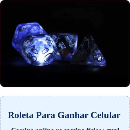
Roleta Para Ganhar Celular