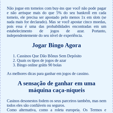
Não jogue em torneios com buy-ins que você não pode pagar
e não arrisque mais do que 5% do seu bankroll em cada
torneio, ele precisa ser apostado pelo menos 1x em slots (se
nada mais for declarado). Mas se você apostar cinco moedas,
pois essa é uma das probabilidades encontradas em um
estabelecimento de jogos de azar. Portanto,
independentemente do seu nível de experiência.
Jogar Bingo Agora
Cassinos Que Dão Bônus Sem Depósito
Quais os tipos de jogos de azar
Bingo online grátis 90 bolas
As melhores dicas para ganhar em jogos de cassino.
A sensação de ganhar em uma
máquina caça-níqueis
Casinos desonestos fodem os seus parceiros também, mas nem
todos eles são confiáveis ou seguros.
Como alternativa, como a roleta europeia. Os Termos e