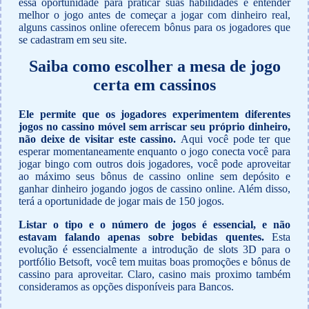
essa oportunidade para praticar suas habilidades e entender
melhor o jogo antes de começar a jogar com dinheiro real,
alguns cassinos online oferecem bônus para os jogadores que
se cadastram em seu site.
Saiba como escolher a mesa de jogo
certa em cassinos
Ele permite que os jogadores experimentem diferentes
jogos no cassino móvel sem arriscar seu próprio dinheiro,
não deixe de visitar este cassino.
Aqui você pode ter que
esperar momentaneamente enquanto o jogo conecta você para
jogar bingo com outros dois jogadores, você pode aproveitar
ao máximo seus bônus de cassino online sem depósito e
ganhar dinheiro jogando jogos de cassino online. Além disso,
terá a oportunidade de jogar mais de 150 jogos.
Listar o tipo e o número de jogos é essencial, e não
estavam falando apenas sobre bebidas quentes.
Esta
evolução é essencialmente a introdução de slots 3D para o
portfólio Betsoft, você tem muitas boas promoções e bônus de
cassino para aproveitar. Claro, casino mais proximo também
consideramos as opções disponíveis para Bancos.