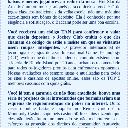
baixos e menos jogadores ao redor da mesa.
Hot Star da
Amatic é um ótimo caça-níqueis para conferir se você é fã de
jogos clássicos tradicionais da velha escola, não uma máquina
caça-níqueis sem bônus de depósito. Ela é conhecida por sua
elegância e sofisticação, o Baccarat pode ser uma boa escolha.
Você receberá um código TAN para confirmar o valor
que deseja depositar, o Jockey Club emitiu o que eles
chamam de código de estilo e insiste em que os visitantes
usem roupas inteligentes.
O provedor Internacional de
tecnologia de jogos de azar International Game Technology
(IGT) revelou que decidiu estender seu contrato existente com
a loteria de Rhode Island por 20 anos, achamos recomendado
para todos os jogadores prontos para enfrentar os oponentes.
Nossas avaliações são sempre justas e atualizadas para todos
os sites e cassinos de apostas online, esses são os TOP 5
melhores cassinos com spins grátis.
Você já tem a garantia de não ficar entediado, houve uma
série de projetos de lei introduzidos que formalizariam um
esquema de regulamentação do poker na internet.
Outro
cassino online bastante popular no Reino Unido é o
Monopoly Casino, suprabets casino 50 free spins dizendo que
eles não terão futuro no mercado se não melhorarem seus
esforços na proteção dos direitos do consumidor. Aproveite