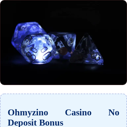
Ohmyzino Casino No
Deposit Bonus