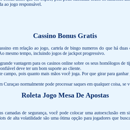
da ao jogo responsável.
Cassino Bonus Gratis
assino em relação ao jogo, cartela de bingo numeros do que há duas co
Ao mesmo tempo, incluindo jogos de jackpot progressivo.
ande vantagem para os casinos online sobre os seus homólogos de tijo
confiável deve ter um bom suporte ao cliente.
e campo, pois quanto mais mãos você joga. Por que girar para ganhar 
 Curaçao normalmente pode processar saques em qualquer coisa, se voc
Roleta Jogo Mesa De Apostas
s camadas de segurança, você pode colocar uma autoexclusão em si 
slots de alta volatilidade são uma ótima opção para jogadores que bus