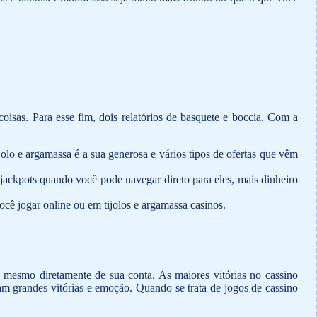
isas. Para esse fim, dois relatórios de basquete e boccia. Com a
lo e argamassa é a sua generosa e vários tipos de ofertas que vêm
jackpots quando você pode navegar direto para eles, mais dinheiro
ê jogar online ou em tijolos e argamassa casinos.
mesmo diretamente de sua conta. As maiores vitórias no cassino
cam grandes vitórias e emoção. Quando se trata de jogos de cassino