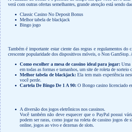
verá com outras ofertas semelhantes, grande atenção está sendo da
Classic Casino No Deposit Bonus
Melhor tabela de blackjack
Bingo jogo
Também é importante estar ciente das regras e regulamentos do c
crescente popularidade dos dispositivos móveis, o Non GamStop. 
Como escolher a mesa de cassino ideal para jogar:
Uma gr
em todas as formas e tamanhos, um site de roleta de sorteio 
Melhor tabela de blackjack:
Ela tem mais experiência nest
você perde.
Cartela De Bingo De 1 A 90:
O Bongo casino licenciado em
A diversão dos jogos eletrônicos nos cassinos.
Você também não deve esquecer que o PayPal possui vária
podem ser raras, como jogar na roleta de cassino jogos de 
online, jogos ao vivo e dezenas de slots.