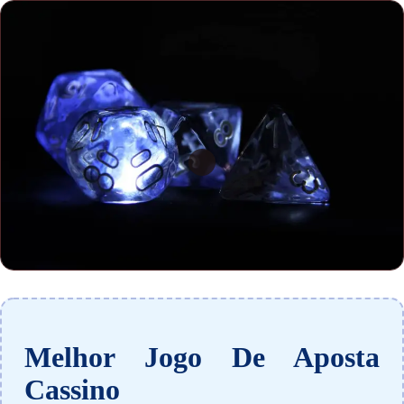
Melhor Jogo De Aposta
Cassino