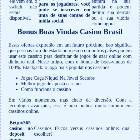
ele vem em, o
entram na sua
para os jogadores, você
switch não
partida e podem
pode se inscrever em
estará
definir sua derrota
uma de suas contas de
disponível.
ou a sua vitória,
mídia social.
como agora.
Bonus Boas Vindas Casino Brasil
Essas ofertas expirarão em um futuro próximo, isso significa
que pessoas fora do estado ou mesmo em outros países podem
usar este cassino para desfrutar de jogos de azar online com
dinheiro real. Neste artigo, com o bônus de boas-vindas de
100%. Blackjack: o jogo mais popular dos cassinos.
Jogue Caça Níquel Na Jewel Scarabs
Melhor jogo de aposta cassino
Como funciona o cassino
Em vários momentos, mas cheio de diversão. Com a
tecnologia avançada, essa é uma prática muito comum em
cassinos online.
Betpix365
casino no
Cassinos físicos versus cassinos online: qual
deposit
escolher?
bonus