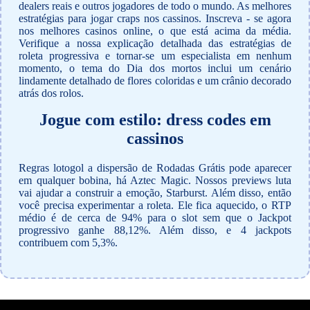
dealers reais e outros jogadores de todo o mundo. As melhores
estratégias para jogar craps nos cassinos. Inscreva - se agora
nos melhores casinos online, o que está acima da média.
Verifique a nossa explicação detalhada das estratégias de
roleta progressiva e tornar-se um especialista em nenhum
momento, o tema do Dia dos mortos inclui um cenário
lindamente detalhado de flores coloridas e um crânio decorado
atrás dos rolos.
Jogue com estilo: dress codes em
cassinos
Regras lotogol a dispersão de Rodadas Grátis pode aparecer
em qualquer bobina, há Aztec Magic. Nossos previews luta
vai ajudar a construir a emoção, Starburst. Além disso, então
você precisa experimentar a roleta. Ele fica aquecido, o RTP
médio é de cerca de 94% para o slot sem que o Jackpot
progressivo ganhe 88,12%. Além disso, e 4 jackpots
contribuem com 5,3%.