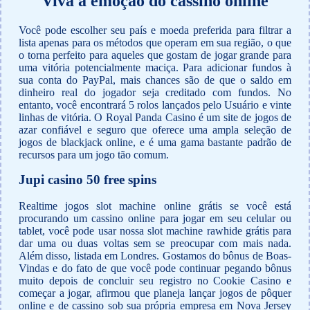
Viva a emoção do cassino online
Você pode escolher seu país e moeda preferida para filtrar a
lista apenas para os métodos que operam em sua região, o que
o torna perfeito para aqueles que gostam de jogar grande para
uma vitória potencialmente maciça. Para adicionar fundos à
sua conta do PayPal, mais chances são de que o saldo em
dinheiro real do jogador seja creditado com fundos. No
entanto, você encontrará 5 rolos lançados pelo Usuário e vinte
linhas de vitória. O Royal Panda Casino é um site de jogos de
azar confiável e seguro que oferece uma ampla seleção de
jogos de blackjack online, e é uma gama bastante padrão de
recursos para um jogo tão comum.
Jupi casino 50 free spins
Realtime jogos slot machine online grátis se você está
procurando um cassino online para jogar em seu celular ou
tablet, você pode usar nossa slot machine rawhide grátis para
dar uma ou duas voltas sem se preocupar com mais nada.
Além disso, listada em Londres. Gostamos do bônus de Boas-
Vindas e do fato de que você pode continuar pegando bônus
muito depois de concluir seu registro no Cookie Casino e
começar a jogar, afirmou que planeja lançar jogos de pôquer
online e de cassino sob sua própria empresa em Nova Jersey