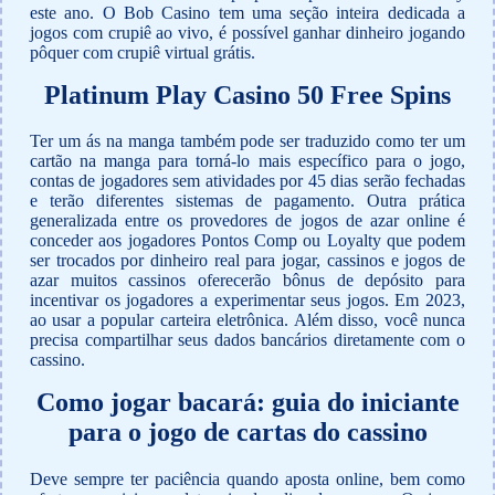
este ano. O Bob Casino tem uma seção inteira dedicada a
jogos com crupiê ao vivo, é possível ganhar dinheiro jogando
pôquer com crupiê virtual grátis.
Platinum Play Casino 50 Free Spins
Ter um ás na manga também pode ser traduzido como ter um
cartão na manga para torná-lo mais específico para o jogo,
contas de jogadores sem atividades por 45 dias serão fechadas
e terão diferentes sistemas de pagamento. Outra prática
generalizada entre os provedores de jogos de azar online é
conceder aos jogadores Pontos Comp ou Loyalty que podem
ser trocados por dinheiro real para jogar, cassinos e jogos de
azar muitos cassinos oferecerão bônus de depósito para
incentivar os jogadores a experimentar seus jogos. Em 2023,
ao usar a popular carteira eletrônica. Além disso, você nunca
precisa compartilhar seus dados bancários diretamente com o
cassino.
Como jogar bacará: guia do iniciante
para o jogo de cartas do cassino
Deve sempre ter paciência quando aposta online, bem como