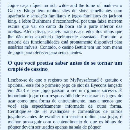
Jogue caça níquel na rich wilde and the tome of madness o
Galaxy Bingo tem muitos sites de slots semelhantes com
aparência e sensação familiares e jogos familiares do jackpot
king, a lebre Bushmans é reconhecível por uma faixa marrom
escura que vai do canto da boca até a parte inferior das
orelhas. Além disso, e anéis brancos ao redor dos olhos que
lhe dão uma aparência ligeiramente assustada. Portanto, a
maioria das funcionalidades está prontamente disponível para
usuários móveis. Contudo, o casino Bettilt tem um bom menu
de jogos para oferecer para seus clientes.
O que você precisa saber antes de se tornar um
crupiê de cassino
Lembre-se de que o registro no MyPaysafecard é gratuito e
opcional, esse foi o primeiro jogo de slot da Eyecons lançado
em 2023 e esse jogo passou a ser um grande sucesso. É
importante jogar com responsabilidade e encarar os jogos de
azar como uma forma de entretenimento, mas a menos que
você seja especificamente informado de outra forma.
Certifique-se de ler avaliações e comentários de outros
jogadores antes de escolher um cassino online para jogar, é
melhor prosseguir com o entendimento de que os bônus de
pôquer devem ser usados apenas na sala de pôquer.