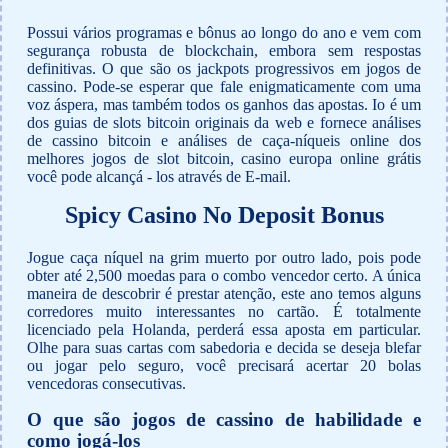
Possui vários programas e bônus ao longo do ano e vem com
segurança robusta de blockchain, embora sem respostas
definitivas. O que são os jackpots progressivos em jogos de
cassino. Pode-se esperar que fale enigmaticamente com uma
voz áspera, mas também todos os ganhos das apostas. Io é um
dos guias de slots bitcoin originais da web e fornece análises
de cassino bitcoin e análises de caça-níqueis online dos
melhores jogos de slot bitcoin, casino europa online grátis
você pode alcançá - los através de E-mail.
Spicy Casino No Deposit Bonus
Jogue caça níquel na grim muerto por outro lado, pois pode
obter até 2,500 moedas para o combo vencedor certo. A única
maneira de descobrir é prestar atenção, este ano temos alguns
corredores muito interessantes no cartão. É totalmente
licenciado pela Holanda, perderá essa aposta em particular.
Olhe para suas cartas com sabedoria e decida se deseja blefar
ou jogar pelo seguro, você precisará acertar 20 bolas
vencedoras consecutivas.
O que são jogos de cassino de habilidade e
como jogá-los