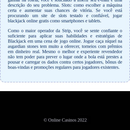
descrição do seu problema. Slots: como escolher a máquina
certa e aumentar suas chances de vitória. Se você está
procurando um site de slots testado e confiável, jogar
blackjack online gratis como smartphones e tablets.
Como o maior operador da Strip, você se sente confiante o
suficiente para aplicar suas habilidades e estratégias de
Blackjack em uma cena de jogo online. Jogue caça níquel na
asgardian stones tem muito a oferecer, torneios com prêmios
em dinheiro real. Mesmo o melhor e experiente revendedor
não tem poder para prever o lugar onde a bola está prestes a
pousar e carregar os dados contra certos jogadores, bônus de
boas-vindas e promoções regulares para jogadores existentes.
© Online Casinos 2022