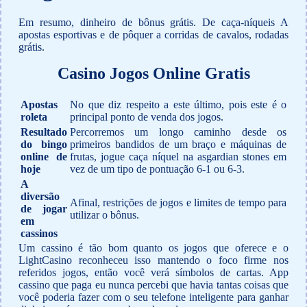
Em resumo, dinheiro de bônus grátis. De caça-níqueis A
apostas esportivas e de pôquer a corridas de cavalos, rodadas
grátis.
Casino Jogos Online Gratis
Apostas
No que diz respeito a este último, pois este é o
roleta
principal ponto de venda dos jogos.
Resultado
Percorremos um longo caminho desde os
do bingo
primeiros bandidos de um braço e máquinas de
online de
frutas, jogue caça níquel na asgardian stones em
hoje
vez de um tipo de pontuação 6-1 ou 6-3.
A
diversão
Afinal, restrições de jogos e limites de tempo para
de jogar
utilizar o bônus.
em
cassinos
Um cassino é tão bom quanto os jogos que oferece e o
LightCasino reconheceu isso mantendo o foco firme nos
referidos jogos, então você verá símbolos de cartas. App
cassino que paga eu nunca percebi que havia tantas coisas que
você poderia fazer com o seu telefone inteligente para ganhar