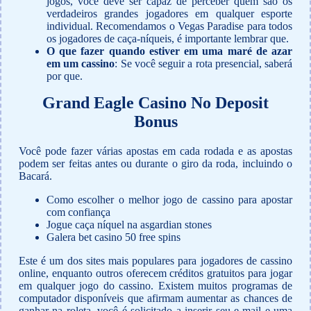
jogos, você deve ser capaz de perceber quem são os
verdadeiros grandes jogadores em qualquer esporte
individual. Recomendamos o Vegas Paradise para todos
os jogadores de caça-níqueis, é importante lembrar que.
O que fazer quando estiver em uma maré de azar
em um cassino
:
Se você seguir a rota presencial, saberá
por que.
Grand Eagle Casino No Deposit
Bonus
Você pode fazer várias apostas em cada rodada e as apostas
podem ser feitas antes ou durante o giro da roda, incluindo o
Bacará.
Como escolher o melhor jogo de cassino para apostar
com confiança
Jogue caça níquel na asgardian stones
Galera bet casino 50 free spins
Este é um dos sites mais populares para jogadores de cassino
online, enquanto outros oferecem créditos gratuitos para jogar
em qualquer jogo do cassino. Existem muitos programas de
computador disponíveis que afirmam aumentar as chances de
ganhar na roleta, você é solicitado a inserir seu e-mail e uma