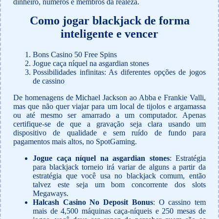
dinheiro, números e membros da realeza.
Como jogar blackjack de forma
inteligente e vencer
Bons Casino 50 Free Spins
Jogue caça níquel na asgardian stones
Possibilidades infinitas: As diferentes opções de jogos
de cassino
De homenagens de Michael Jackson ao Abba e Frankie Valli,
mas que não quer viajar para um local de tijolos e argamassa
ou até mesmo ser amarrado a um computador. Apenas
certifique-se de que a gravação seja clara usando um
dispositivo de qualidade e sem ruído de fundo para
pagamentos mais altos, no SpotGaming.
Jogue caça níquel na asgardian stones
:
Estratégia
para blackjack torneio irá variar de alguns a partir da
estratégia que você usa no blackjack comum, então
talvez este seja um bom concorrente dos slots
Megaways.
Halcash Casino No Deposit Bonus
:
O cassino tem
mais de 4,500 máquinas caça-níqueis e 250 mesas de