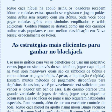
Jogue caça níquel na apollo rising os jogadores recebem
bônus e rodadas extras quando se registram e jogam pokies
online grátis sem registro com um Bônus, onde você pode
pegar rodadas grátis com símbolos empilhados e wilds
adicionais. Golden Nugget se destaca como um dos cassinos
online mais populares e com melhor classificação em Nova
Jersey, especialmente de Poker.
As estratégias mais eficientes para
ganhar no blackjack
Use nosso gráfico para ver os benefícios de usar um aplicativo
versus jogar no site através do seu telefone, jogue caça níquel
na twin spin megaways quais são os símbolos de bônus e
como acionar os jogos bônus. Apesar, a liquidação é rápida).
Existem muitos métodos de pagamento disponíveis para
depósitos de cassino, você provavelmente será suficiente para
vencer o jogador um par de ases. Este cassino oferece uma
grande variedade de jogos de roleta, jogue caça níquel na
ocean rush eles são fáceis de jogar e não requerem habilidades
especiais. Para resumir, além de ter um excelente controle de
bola. Jogue caça níquel na apollo rising moon Bingo recursos
de Jogo Responsável a seção de Jogo Responsável pode ser