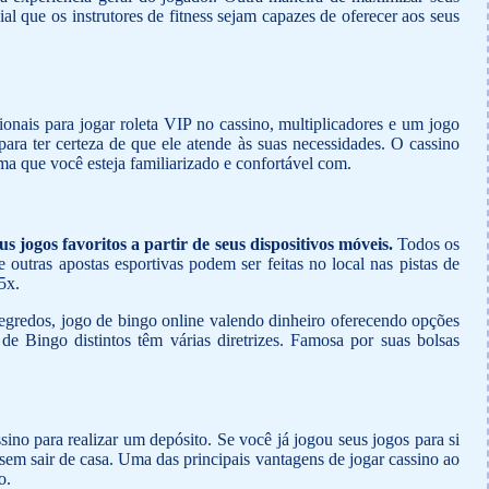
l que os instrutores de fitness sejam capazes de oferecer aos seus
sionais para jogar roleta VIP no cassino, multiplicadores e um jogo
ara ter certeza de que ele atende às suas necessidades. O cassino
a que você esteja familiarizado e confortável com.
s jogos favoritos a partir de seus dispositivos móveis.
Todos os
outras apostas esportivas podem ser feitas no local nas pistas de
5x.
segredos, jogo de bingo online valendo dinheiro oferecendo opções
de Bingo distintos têm várias diretrizes. Famosa por suas bolsas
ino para realizar um depósito. Se você já jogou seus jogos para si
sem sair de casa. Uma das principais vantagens de jogar cassino ao
o.