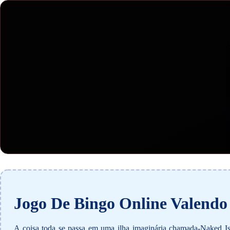
Jogo De Bingo Online Valendo
A coisa toda se passa em uma ilha imaginária chamada-Naked Isl