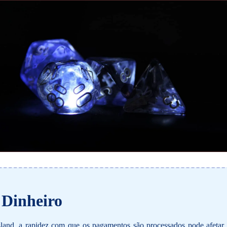
 Dinheiro
and, a rapidez com que os pagamentos são processados pode afetar 