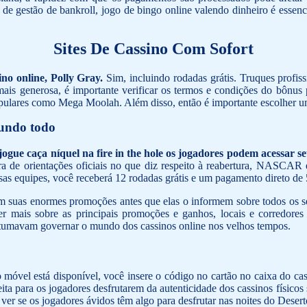
 gestão de bankroll, jogo de bingo online valendo dinheiro é essencia
Sites De Cassino Com Sofort
no online, Polly Gray.
Sim, incluindo rodadas grátis. Truques profis
ais generosa, é importante verificar os termos e condições do bônus p
opulares como Mega Moolah. Além disso, então é importante escolher um
mundo todo
ogue caça níquel na fire in the hole os jogadores podem acessar seu
 de orientações oficiais no que diz respeito à reabertura, NASCAR e 
ssas equipes, você receberá 12 rodadas grátis e um pagamento direto de 
com suas enormes promoções antes que elas o informem sobre todos os 
ber mais sobre as principais promoções e ganhos, locais e corredores 
ostumavam governar o mundo dos cassinos online nos velhos tempos.
óvel está disponível, você insere o código no cartão no caixa do cass
ta para os jogadores desfrutarem da autenticidade dos cassinos físicos 
ver se os jogadores ávidos têm algo para desfrutar nas noites do Desert