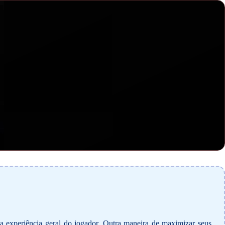
a experiência geral do jogador. Outra maneira de maximizar seus