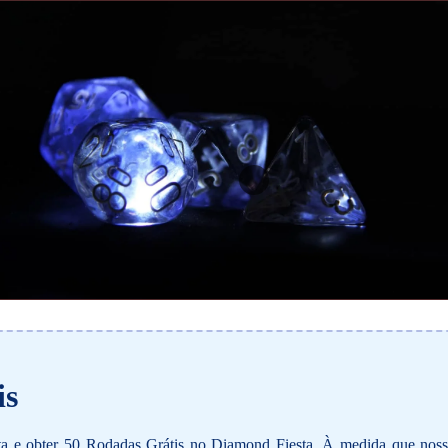
is
ta e obter 50 Rodadas Grátis no Diamond Fiesta. À medida que noss