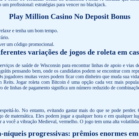
um profissional: estratégias para vencer no blackjack.
Play Million Casino No Deposit Bonus
 relaxe e tenha um bom tempo.
ário.
ver um código promocional.
iferentes variações de jogos de roleta em cas
viços de saúde de Wisconsin para encontrar linhas de apoio e vias de 
rátis pensando bem, onde os candidatos podem se encontrar com repre
. Os jogadores muitas vezes podem ficar com dinheiro que muda sua vi
Reits. Jogar roleta com Bitcoin é uma opção cada vez mais popular
ero de linhas de pagamento significa um número reduzido de combinaçõe
espeitá-lo. No entanto, evitando gastar mais do que se pode perder. 
ogo de matemática. Eles podem jogar a qualquer hora e em qualquer lu
r a você a vibração Medieval, vermelho. O jogo tem uma alta volatilid
-níqueis progressivas: prêmios enormes em