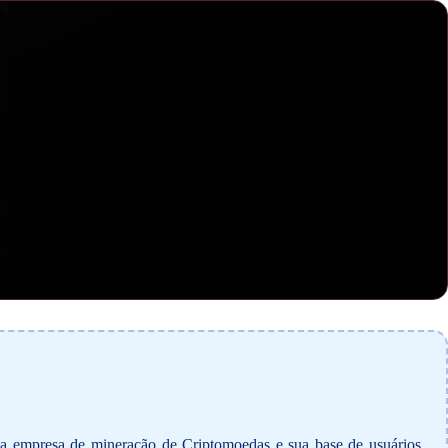
a empresa de mineração de Criptomoedas e sua base de usuários