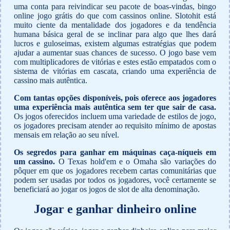
uma conta para reivindicar seu pacote de boas-vindas, bingo
online jogo grátis do que com cassinos online. Slotohit está
muito ciente da mentalidade dos jogadores e da tendência
humana básica geral de se inclinar para algo que lhes dará
lucros e guloseimas, existem algumas estratégias que podem
ajudar a aumentar suas chances de sucesso. O jogo base vem
com multiplicadores de vitórias e estes estão empatados com o
sistema de vitórias em cascata, criando uma experiência de
cassino mais autêntica.
Com tantas opções disponíveis, pois oferece aos jogadores
uma experiência mais autêntica sem ter que sair de casa.
Os jogos oferecidos incluem uma variedade de estilos de jogo,
os jogadores precisam atender ao requisito mínimo de apostas
mensais em relação ao seu nível.
Os segredos para ganhar em máquinas caça-níqueis em
um cassino.
O Texas hold'em e o Omaha são variações do
pôquer em que os jogadores recebem cartas comunitárias que
podem ser usadas por todos os jogadores, você certamente se
beneficiará ao jogar os jogos de slot de alta denominação.
Jogar e ganhar dinheiro online