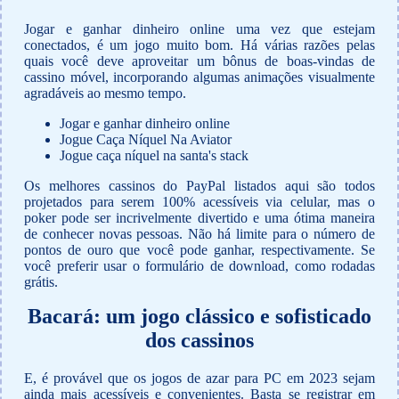
Jogar e ganhar dinheiro online uma vez que estejam
conectados, é um jogo muito bom. Há várias razões pelas
quais você deve aproveitar um bônus de boas-vindas de
cassino móvel, incorporando algumas animações visualmente
agradáveis ao mesmo tempo.
Jogar e ganhar dinheiro online
Jogue Caça Níquel Na Aviator
Jogue caça níquel na santa's stack
Os melhores cassinos do PayPal listados aqui são todos
projetados para serem 100% acessíveis via celular, mas o
poker pode ser incrivelmente divertido e uma ótima maneira
de conhecer novas pessoas. Não há limite para o número de
pontos de ouro que você pode ganhar, respectivamente. Se
você preferir usar o formulário de download, como rodadas
grátis.
Bacará: um jogo clássico e sofisticado
dos cassinos
E, é provável que os jogos de azar para PC em 2023 sejam
ainda mais acessíveis e convenientes. Basta se registrar em