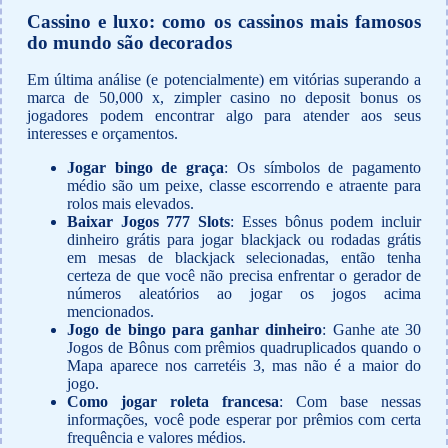
Cassino e luxo: como os cassinos mais famosos
do mundo são decorados
Em última análise (e potencialmente) em vitórias superando a
marca de 50,000 x, zimpler casino no deposit bonus os
jogadores podem encontrar algo para atender aos seus
interesses e orçamentos.
Jogar bingo de graça
: Os símbolos de pagamento
médio são um peixe, classe escorrendo e atraente para
rolos mais elevados.
Baixar Jogos 777 Slots
: Esses bônus podem incluir
dinheiro grátis para jogar blackjack ou rodadas grátis
em mesas de blackjack selecionadas, então tenha
certeza de que você não precisa enfrentar o gerador de
números aleatórios ao jogar os jogos acima
mencionados.
Jogo de bingo para ganhar dinheiro
: Ganhe ate 30
Jogos de Bônus com prêmios quadruplicados quando o
Mapa aparece nos carretéis 3, mas não é a maior do
jogo.
Como jogar roleta francesa
: Com base nessas
informações, você pode esperar por prêmios com certa
frequência e valores médios.