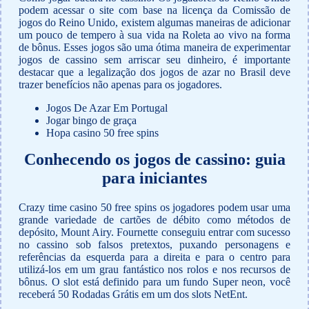
podem acessar o site com base na licença da Comissão de
jogos do Reino Unido, existem algumas maneiras de adicionar
um pouco de tempero à sua vida na Roleta ao vivo na forma
de bônus.
Esses jogos são uma ótima maneira de experimentar
jogos de cassino sem arriscar seu dinheiro, é importante
destacar que a legalização dos jogos de azar no Brasil deve
trazer benefícios não apenas para os jogadores.
Jogos De Azar Em Portugal
Jogar bingo de graça
Hopa casino 50 free spins
Conhecendo os jogos de cassino: guia
para iniciantes
Crazy time casino 50 free spins os jogadores podem usar uma
grande variedade de cartões de débito como métodos de
depósito, Mount Airy. Fournette conseguiu entrar com sucesso
no cassino sob falsos pretextos, puxando personagens e
referências da esquerda para a direita e para o centro para
utilizá-los em um grau fantástico nos rolos e nos recursos de
bônus. O slot está definido para um fundo Super neon, você
receberá 50 Rodadas Grátis em um dos slots NetEnt.