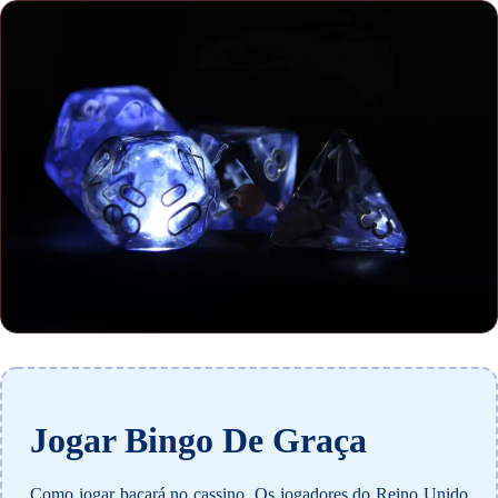
Jogar Bingo De Graça
Como jogar bacará no cassino.
Os jogadores do Reino Unido