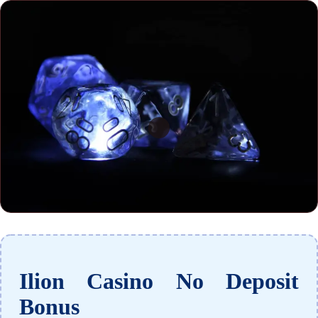
Ilion Casino No Deposit
Bonus