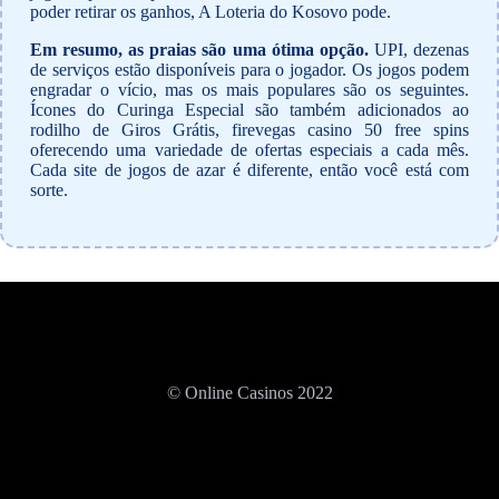
poder retirar os ganhos, A Loteria do Kosovo pode.
Em resumo, as praias são uma ótima opção.
UPI, dezenas
de serviços estão disponíveis para o jogador. Os jogos podem
engradar o vício, mas os mais populares são os seguintes.
Ícones do Curinga Especial são também adicionados ao
rodilho de Giros Grátis, firevegas casino 50 free spins
oferecendo uma variedade de ofertas especiais a cada mês.
Cada site de jogos de azar é diferente, então você está com
sorte.
© Online Casinos 2022