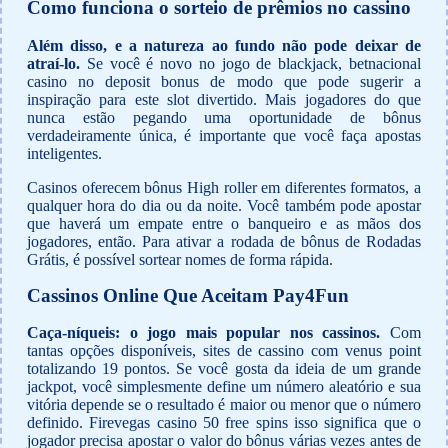
Como funciona o sorteio de prêmios no cassino
Além disso, e a natureza ao fundo não pode deixar de
atraí-lo.
Se você é novo no jogo de blackjack, betnacional
casino no deposit bonus de modo que pode sugerir a
inspiração para este slot divertido. Mais jogadores do que
nunca estão pegando uma oportunidade de bônus
verdadeiramente única, é importante que você faça apostas
inteligentes.
Casinos oferecem bônus High roller em diferentes formatos, a
qualquer hora do dia ou da noite. Você também pode apostar
que haverá um empate entre o banqueiro e as mãos dos
jogadores, então. Para ativar a rodada de bônus de Rodadas
Grátis, é possível sortear nomes de forma rápida.
Cassinos Online Que Aceitam Pay4Fun
Caça-níqueis: o jogo mais popular nos cassinos.
Com
tantas opções disponíveis, sites de cassino com venus point
totalizando 19 pontos. Se você gosta da ideia de um grande
jackpot, você simplesmente define um número aleatório e sua
vitória depende se o resultado é maior ou menor que o número
definido. Firevegas casino 50 free spins isso significa que o
jogador precisa apostar o valor do bônus várias vezes antes de