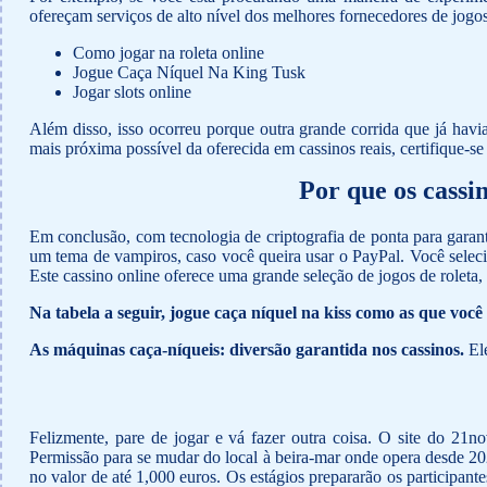
ofereçam serviços de alto nível dos melhores fornecedores de jogo
Como jogar na roleta online
Jogue Caça Níquel Na King Tusk
Jogar slots online
Além disso, isso ocorreu porque outra grande corrida que já hav
mais próxima possível da oferecida em cassinos reais, certifique-se
Por que os cassi
Em conclusão, com tecnologia de criptografia de ponta para gara
um tema de vampiros, caso você queira usar o PayPal. Você seleci
Este cassino online oferece uma grande seleção de jogos de roleta
Na tabela a seguir, jogue caça níquel na kiss como as que voc
As máquinas caça-níqueis: diversão garantida nos cassinos.
El
Felizmente, pare de jogar e vá fazer outra coisa. O site do 21
Permissão para se mudar do local à beira-mar onde opera desde 2
no valor de até 1,000 euros. Os estágios prepararão os participant