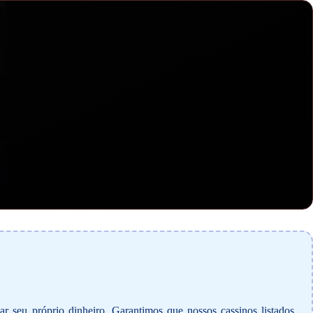
 seu próprio dinheiro. Garantimos que nossos cassinos listados