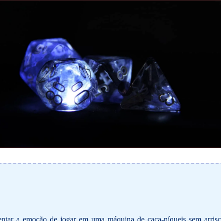
tar a emoção de jogar em uma máquina de caça-níqueis sem arriscar