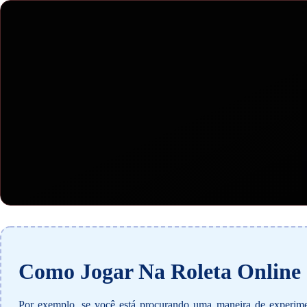
Como Jogar Na Roleta Online
Por exemplo, se você está procurando uma maneira de experimen