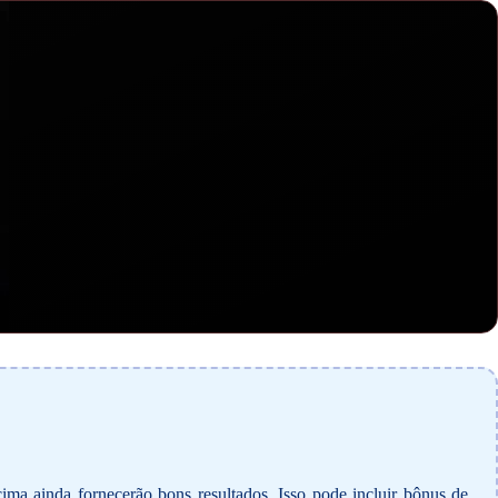
ima ainda fornecerão bons resultados. Isso pode incluir bônus de