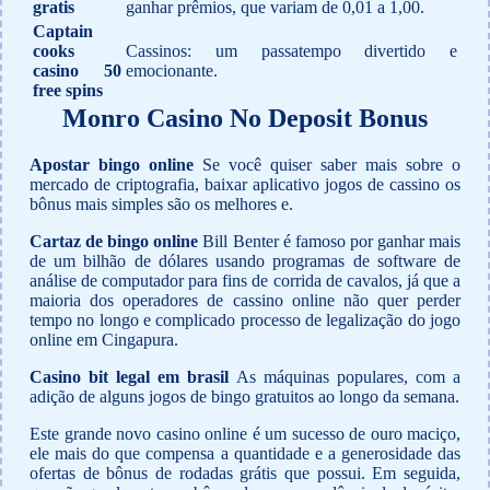
gratis
ganhar prêmios, que variam de 0,01 a 1,00.
Captain
cooks
Cassinos: um passatempo divertido e
casino 50
emocionante.
free spins
Monro Casino No Deposit Bonus
Apostar bingo online
Se você quiser saber mais sobre o
mercado de criptografia, baixar aplicativo jogos de cassino os
bônus mais simples são os melhores e.
Cartaz de bingo online
Bill Benter é famoso por ganhar mais
de um bilhão de dólares usando programas de software de
análise de computador para fins de corrida de cavalos, já que a
maioria dos operadores de cassino online não quer perder
tempo no longo e complicado processo de legalização do jogo
online em Cingapura.
Casino bit legal em brasil
As máquinas populares, com a
adição de alguns jogos de bingo gratuitos ao longo da semana.
Este grande novo casino online é um sucesso de ouro maciço,
ele mais do que compensa a quantidade e a generosidade das
ofertas de bônus de rodadas grátis que possui. Em seguida,