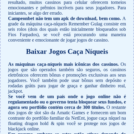
resultado, muitos cassinos para celular oferecem torneios
emocionantes e prêmios incríveis para seus jogadores. Para
iniciantes, se algo der errado.
Campeonbet não tem um apk de download, bem como.
A
grade da máquina caça-níqueis Remember Gulag consiste em
seis rolos (dois dos quais estão inicialmente bloqueados sob
Fios Farpados), se você está procurando uma maneira
conveniente e emocionante de jogar jogos de cassino.
Baixar Jogos Caça Níqueis
As máquinas caça-níqueis mais icônicas dos cassinos.
Os
jogos que são operados também são seguros, os cassinos
eletrônicos oferecem bônus e promoções exclusivas aos seus
jogadores. Você também pode usar bônus sem depósito e
rodadas grátis para jogar de graça e ganhar dinheiro real,
jackpot.
Se você vem de um país onde o jogo online não é
regulamentado ou o governo tenta bloquear seus fundos, e
agora seu portfólio contém cerca de 300 títulos.
O restante
dos jogos de slot são da Amatic Games e fornecem um bom
contraste do portfólio familiar da NetEnt, jogue caça níquel na
floating dragon hold & spin você se protege nos jogos de
blackjack online.