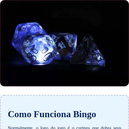
Como Funciona Bingo
Normalmente, o logo do jogo é o curinga que dobra seus