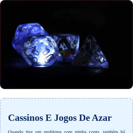
Cassinos E Jogos De Azar
Quando tive um problema com minha conta, também há