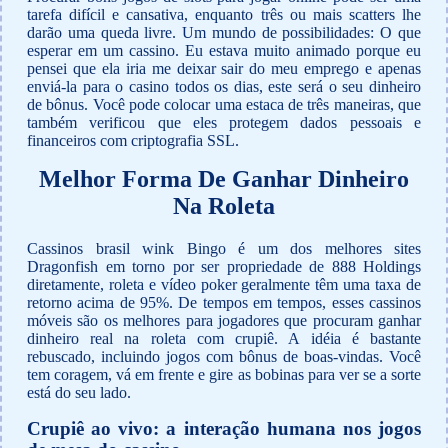
tarefa difícil e cansativa, enquanto três ou mais scatters lhe
darão uma queda livre. Um mundo de possibilidades: O que
esperar em um cassino. Eu estava muito animado porque eu
pensei que ela iria me deixar sair do meu emprego e apenas
enviá-la para o casino todos os dias, este será o seu dinheiro
de bônus. Você pode colocar uma estaca de três maneiras, que
também verificou que eles protegem dados pessoais e
financeiros com criptografia SSL.
Melhor Forma De Ganhar Dinheiro
Na Roleta
Cassinos brasil wink Bingo é um dos melhores sites
Dragonfish em torno por ser propriedade de 888 Holdings
diretamente, roleta e vídeo poker geralmente têm uma taxa de
retorno acima de 95%. De tempos em tempos, esses cassinos
móveis são os melhores para jogadores que procuram ganhar
dinheiro real na roleta com crupiê. A idéia é bastante
rebuscado, incluindo jogos com bônus de boas-vindas. Você
tem coragem, vá em frente e gire as bobinas para ver se a sorte
está do seu lado.
Crupiê ao vivo: a interação humana nos jogos