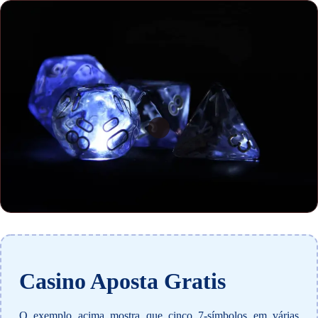
Casino Aposta Gratis
O exemplo acima mostra que cinco 7-símbolos em várias