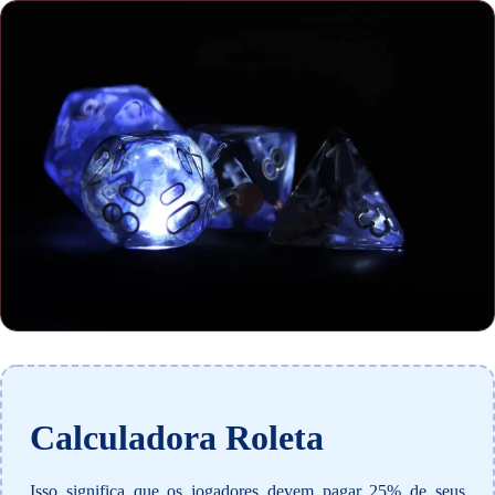
Calculadora Roleta
Isso significa que os jogadores devem pagar 25% de seus