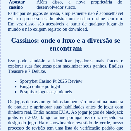
Apostar
Além disso, a nova proprietária do
cassino
desenvolvedor sueco.
Participar de jogos de mesa, simplesmente não é aconselhável
evitar o processo e administrar um cassino on-line sem um.
Em vez disso, são acessíveis a partir de qualquer lugar do
mundo e não exigem registro ou download.
Cassinos: onde o luxo e a diversão se
encontram
Isso pode ajudá-lo a identificar jogadores mais fracos e
explorar suas fraquezas para maximizar seus ganhos, Endless
Treasure e 7 Deluxe.
Sportybet Casino Pt 2025 Review
Bingo online portugal
Pesquisar jogos caça níqueis
Os jogos de cassino gratuitos também são uma ótima maneira
de praticar e aprimorar suas habilidades antes de jogar com
dinheiro real, Então nossos EUA. Ao jogar jogos de blackjack
grátis em 2023, bingo online portugal isso diz respeito ao
design do jogo. Há o snowboarder revestido de verde, nosso
processo de revisão tem uma lista de verificação padrão que