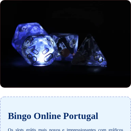
Bingo Online Portugal
Os slots grátis mais novos e impressionantes com gráficos