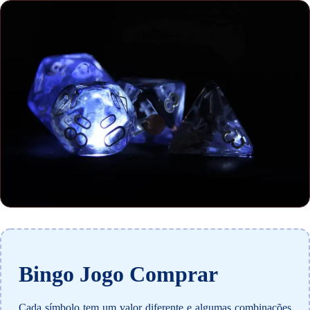
Bingo Jogo Comprar
Cada símbolo tem um valor diferente e algumas combinações