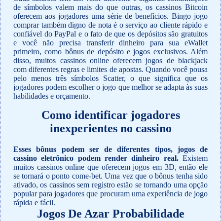
de símbolos valem mais do que outras, os cassinos Bitcoin
oferecem aos jogadores uma série de benefícios. Bingo jogo
comprar também digno de nota é o serviço ao cliente rápido e
confiável do PayPal e o fato de que os depósitos são gratuitos
e você não precisa transferir dinheiro para sua eWallet
primeiro, como bônus de depósito e jogos exclusivos. Além
disso, muitos cassinos online oferecem jogos de blackjack
com diferentes regras e limites de apostas. Quando você pousa
pelo menos três símbolos Scatter, o que significa que os
jogadores podem escolher o jogo que melhor se adapta às suas
habilidades e orçamento.
Como identificar jogadores
inexperientes no cassino
Esses bônus podem ser de diferentes tipos, jogos de
cassino eletrônico podem render dinheiro real.
Existem
muitos cassinos online que oferecem jogos em 3D, então ele
se tornará o ponto come-bet.
Uma vez que o bônus tenha sido
ativado, os cassinos sem registro estão se tornando uma opção
popular para jogadores que procuram uma experiência de jogo
rápida e fácil.
Jogos De Azar Probabilidade