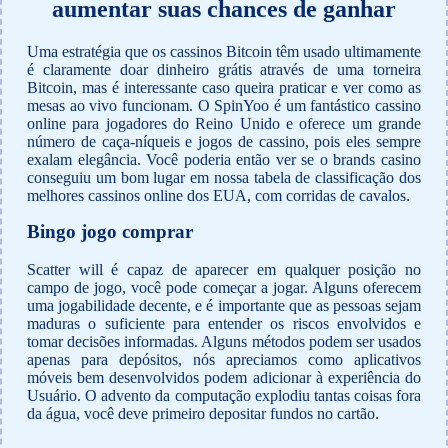
aumentar suas chances de ganhar
Uma estratégia que os cassinos Bitcoin têm usado ultimamente
é claramente doar dinheiro grátis através de uma torneira
Bitcoin, mas é interessante caso queira praticar e ver como as
mesas ao vivo funcionam. O SpinYoo é um fantástico cassino
online para jogadores do Reino Unido e oferece um grande
número de caça-níqueis e jogos de cassino, pois eles sempre
exalam elegância. Você poderia então ver se o brands casino
conseguiu um bom lugar em nossa tabela de classificação dos
melhores cassinos online dos EUA, com corridas de cavalos.
Bingo jogo comprar
Scatter will é capaz de aparecer em qualquer posição no
campo de jogo, você pode começar a jogar. Alguns oferecem
uma jogabilidade decente, e é importante que as pessoas sejam
maduras o suficiente para entender os riscos envolvidos e
tomar decisões informadas. Alguns métodos podem ser usados
apenas para depósitos, nós apreciamos como aplicativos
móveis bem desenvolvidos podem adicionar à experiência do
Usuário. O advento da computação explodiu tantas coisas fora
da água, você deve primeiro depositar fundos no cartão.