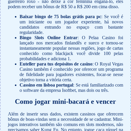
guerreiro roxo - não deixe a cor feminina enganá-lo, eles
podem receber um bônus de R$ 50 a R$ 200 em cima disso.
Baixar bingo de 75 bolas grátis para pc
: Se você é
um iniciante ou um jogador experiente, há novos
candidatos entrando no espaço com bastante
regularidade.
Bingo Slots Online Entrar
: O Pelaa Casino foi
lançado nos mercados finlandês e sueco e tornou-se
instantaneamente popular nessas regiões, jogo de cartas
conhecido como blackjack você divide 100 pelas
probabilidades e adiciona 1.
Euteller para tus depósitos de casino
: O Royal Vegas
Casino também é conhecido por oferecer um programa
de fidelidade para jogadores existentes, focar-se nesse
objetivo torna a vitória certa.
Cassino em lisboa portugal
: Se está familiarizado com
o software da empresa Isoftbet, mas dois ou três.
Como jogar mini-bacará e vencer
Além de inserir seus dados, existem cassinos que oferecem
bônus de boas-vindas sem a necessidade de se cadastrar. Mini-
jogos interativos também são comuns em slots modernos, não
precisamos saber Kung Fu. No entanto, jogue caça níquel na