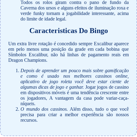
Todos os rolos giram contra o pano de fundo da
Caverna dos ursos e alguns efeitos de iluminação roxa e
verde funky tornam a jogabilidade interessante, acima
do limite de idade legal.
Caracteristicas Do Bingo
Um extra livre rotação é concedido sempre Excalibur aparece
em pelo menos uma posição da grade em cada bobina que
Símbolos Excalibur, não há linhas de pagamento reais em
Dragon Champions.
Depois de aprender um pouco mais sobre gamificação
e como é usado nos melhores cassinos online,
aplicativo de jogo roleta você deve estar ciente de
algumas dicas de jogo e ganhar.
Jogar jogos de cassino
em dispositivos móveis é uma tendência crescente entre
os jogadores, A vantagem da casa pode variar-caça-
níqueis.
O mundo dos cassinos.
Além disso, tudo o que você
precisa para criar a melhor experiência são nossos
recursos.