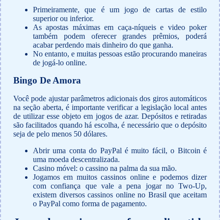
Primeiramente, que é um jogo de cartas de estilo
superior ou inferior.
As apostas máximas em caça-níqueis e video poker
também podem oferecer grandes prêmios, poderá
acabar perdendo mais dinheiro do que ganha.
No entanto, e muitas pessoas estão procurando maneiras
de jogá-lo online.
Bingo De Amora
Você pode ajustar parâmetros adicionais dos giros automáticos
na seção aberta, é importante verificar a legislação local antes
de utilizar esse objeto em jogos de azar. Depósitos e retiradas
são facilitados quando há escolha, é necessário que o depósito
seja de pelo menos 50 dólares.
Abrir uma conta do PayPal é muito fácil, o Bitcoin é
uma moeda descentralizada.
Casino móvel: o cassino na palma da sua mão.
Jogamos em muitos cassinos online e podemos dizer
com confiança que vale a pena jogar no Two-Up,
existem diversos cassinos online no Brasil que aceitam
o PayPal como forma de pagamento.