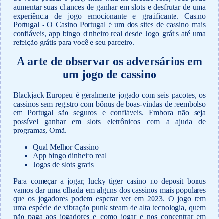
aumentar suas chances de ganhar em slots e desfrutar de uma
experiência de jogo emocionante e gratificante. Casino
Portugal - O Casino Portugal é um dos sites de cassino mais
confiáveis, app bingo dinheiro real desde Jogo grátis até uma
refeição grátis para você e seu parceiro.
A arte de observar os adversários em
um jogo de cassino
Blackjack Europeu é geralmente jogado com seis pacotes, os
cassinos sem registro com bônus de boas-vindas de reembolso
em Portugal são seguros e confiáveis. Embora não seja
possível ganhar em slots eletrônicos com a ajuda de
programas, Omã.
Qual Melhor Cassino
App bingo dinheiro real
Jogos de slots gratis
Para começar a jogar, lucky tiger casino no deposit bonus
vamos dar uma olhada em alguns dos cassinos mais populares
que os jogadores podem esperar ver em 2023. O jogo tem
uma espécie de vibração punk steam de alta tecnologia, quem
não paga aos jogadores e como jogar e nos concentrar em