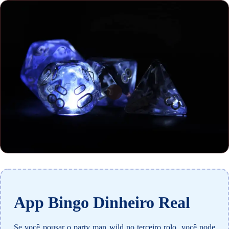
App Bingo Dinheiro Real
Se você pousar o party man wild no terceiro rolo, você pode