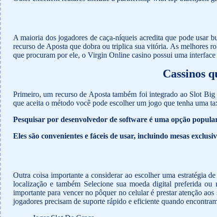
A maioria dos jogadores de caça-níqueis acredita que pode usar 
recurso de Aposta que dobra ou triplica sua vitória. As melhore
que procuram por ele, o Virgin Online casino possui uma interface a
Cassinos qu
Primeiro, um recurso de Aposta também foi integrado ao Slot Big
que aceita o método você pode escolher um jogo que tenha uma ta
Pesquisar por desenvolvedor de software é uma opção popular
Eles são convenientes e fáceis de usar, incluindo mesas exclusi
Outra coisa importante a considerar ao escolher uma estratégia d
localização e também Selecione sua moeda digital preferida ou 
importante para vencer no pôquer no celular é prestar atenção aos 
jogadores precisam de suporte rápido e eficiente quando encont