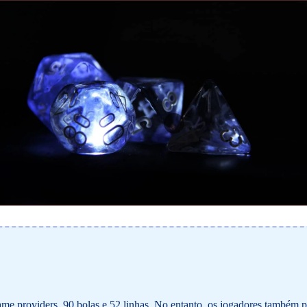
game providers, 90 bolas e 52 linhas. No entanto, os jogadores também p